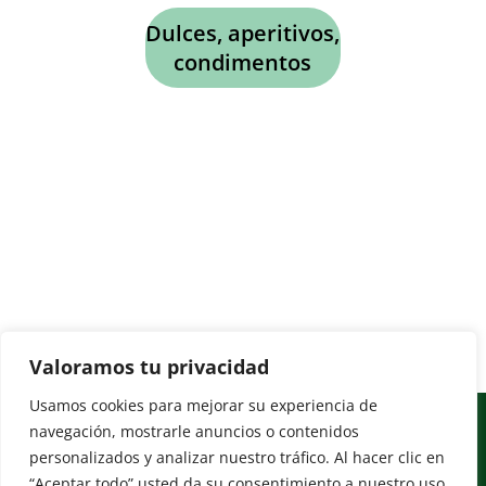
Dulces, aperitivos,
condimentos
Valoramos tu privacidad
Usamos cookies para mejorar su experiencia de
navegación, mostrarle anuncios o contenidos
personalizados y analizar nuestro tráfico. Al hacer clic en
Contacto
+34 865-64-40-37
“Aceptar todo” usted da su consentimiento a nuestro uso